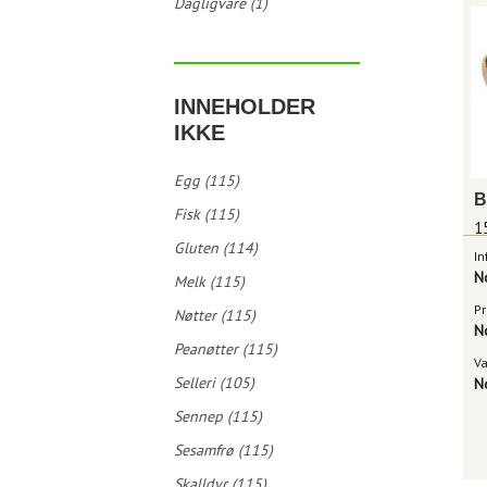
Dagligvare (1)
INNEHOLDER
IKKE
Egg (115)
B
Fisk (115)
1
Gluten (114)
In
N
Melk (115)
Pr
Nøtter (115)
N
Peanøtter (115)
V
Selleri (105)
N
Sennep (115)
Sesamfrø (115)
Skalldyr (115)