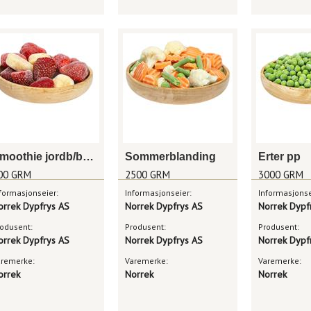
Smoothie jordb/banan
Sommerblanding
Erter pp
00 GRM
2500 GRM
3000 GRM
formasjonseier:
Informasjonseier:
Informasjonse
orrek Dypfrys AS
Norrek Dypfrys AS
Norrek Dypf
odusent:
Produsent:
Produsent:
orrek Dypfrys AS
Norrek Dypfrys AS
Norrek Dypf
aremerke:
Varemerke:
Varemerke:
orrek
Norrek
Norrek