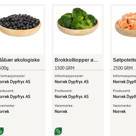
låbær økologiske
Brokkolitopper økologiske
500g
1500 GRM
2500 GRM
formasjonseier:
Informasjonseier:
Informasjonse
orrek Dypfrys AS
Norrek Dypfrys AS
Norrek Dypf
odusent:
Produsent:
Produsent:
orrek Dypfrys AS
Norrek Dypfrys AS
Norrek Dypf
aremerke:
Varemerke:
Varemerke:
orrek
Norrek
Norrek