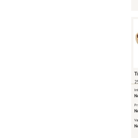
2
In
N
Pr
N
V
N