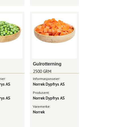
Gulrotterning
2500 GRM
ier:
Informasjonseier:
rys AS
Norrek Dypfrys AS
Produsent:
rys AS
Norrek Dypfrys AS
Varemerke:
Norrek