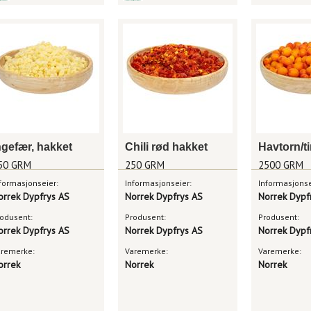
ngefær, hakket
Chili rød hakket
50 GRM
250 GRM
2500 GRM
formasjonseier:
Informasjonseier:
Informasjonse
orrek Dypfrys AS
Norrek Dypfrys AS
Norrek Dypf
odusent:
Produsent:
Produsent:
orrek Dypfrys AS
Norrek Dypfrys AS
Norrek Dypf
aremerke:
Varemerke:
Varemerke:
orrek
Norrek
Norrek