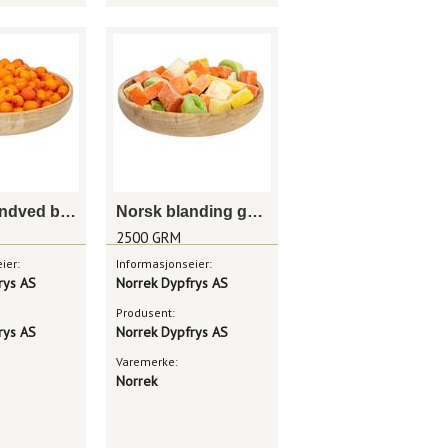
Havtorn/tindved bær
Norsk blanding grovkutt
2500 GRM
ier:
Informasjonseier:
rys AS
Norrek Dypfrys AS
Produsent:
rys AS
Norrek Dypfrys AS
Varemerke:
Norrek