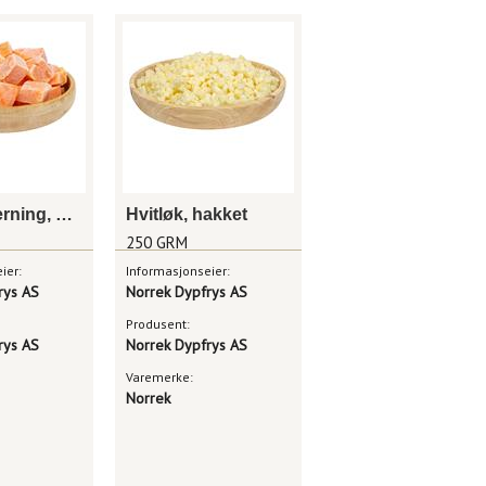
Søtpotetterning, grov
Hvitløk, hakket
250 GRM
ier:
Informasjonseier:
rys AS
Norrek Dypfrys AS
Produsent:
rys AS
Norrek Dypfrys AS
Varemerke:
Norrek