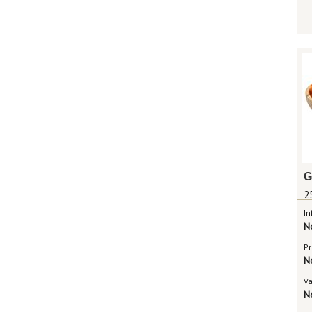
G
2
In
N
Pr
N
V
N