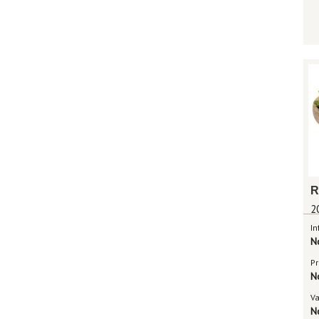
R
2
In
N
Pr
N
V
N