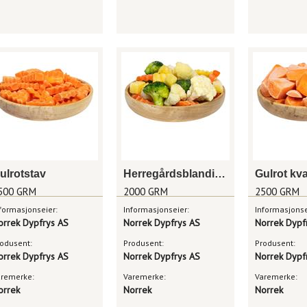
ulrotstav
Herregårdsblanding
Gulrot kva
500 GRM
2000 GRM
2500 GRM
formasjonseier:
Informasjonseier:
Informasjonse
orrek Dypfrys AS
Norrek Dypfrys AS
Norrek Dypf
odusent:
Produsent:
Produsent:
orrek Dypfrys AS
Norrek Dypfrys AS
Norrek Dypf
aremerke:
Varemerke:
Varemerke:
orrek
Norrek
Norrek