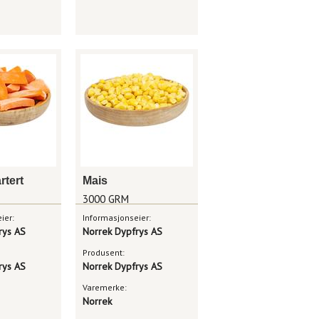
rtert
Mais
3000 GRM
ier:
Informasjonseier:
rys AS
Norrek Dypfrys AS
Produsent:
rys AS
Norrek Dypfrys AS
Varemerke:
Norrek