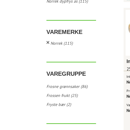
Norrek dypfrys as (115)
VAREMERKE
Norrek (115)
I
2
VAREGRUPPE
In
N
Frosne grønnsaker (86)
Pr
Frossen frukt (25)
N
Fryste bær (2)
V
N