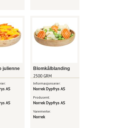
o julienne
Blomkålblanding
2500 GRM
ier:
Informasjonseier:
rys AS
Norrek Dypfrys AS
Produsent:
rys AS
Norrek Dypfrys AS
Varemerke:
Norrek