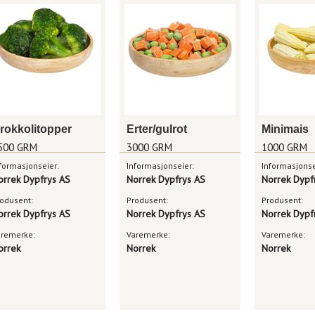
rokkolitopper
Erter/gulrot
Minimais
500 GRM
3000 GRM
1000 GRM
formasjonseier:
Informasjonseier:
Informasjonse
orrek Dypfrys AS
Norrek Dypfrys AS
Norrek Dypf
odusent:
Produsent:
Produsent:
orrek Dypfrys AS
Norrek Dypfrys AS
Norrek Dypf
aremerke:
Varemerke:
Varemerke:
orrek
Norrek
Norrek