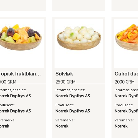
Tropisk fruktblanding
Sølvløk
Gulrot du
500 GRM
2500 GRM
2000 GRM
formasjonseier:
Informasjonseier:
Informasjonse
orrek Dypfrys AS
Norrek Dypfrys AS
Norrek Dypf
odusent:
Produsent:
Produsent:
orrek Dypfrys AS
Norrek Dypfrys AS
Norrek Dypf
aremerke:
Varemerke:
Varemerke:
orrek
Norrek
Norrek