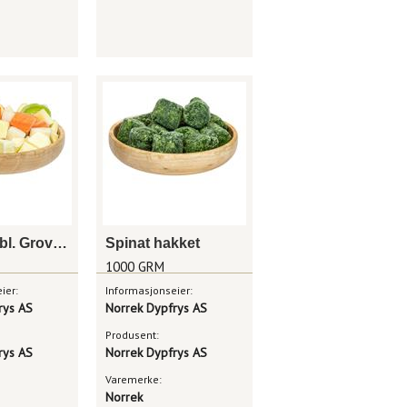
Lapskausbl. Grovkutt
Spinat hakket
1000 GRM
ier:
Informasjonseier:
rys AS
Norrek Dypfrys AS
Produsent:
rys AS
Norrek Dypfrys AS
Varemerke:
Norrek