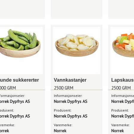
unde sukkererter
Vannkastanjer
000 GRM
2500 GRM
2500 GRM
formasjonseier:
Informasjonseier:
Informasjonse
orrek Dypfrys AS
Norrek Dypfrys AS
Norrek Dypf
odusent:
Produsent:
Produsent:
orrek Dypfrys AS
Norrek Dypfrys AS
Norrek Dypf
aremerke:
Varemerke:
Varemerke:
orrek
Norrek
Norrek