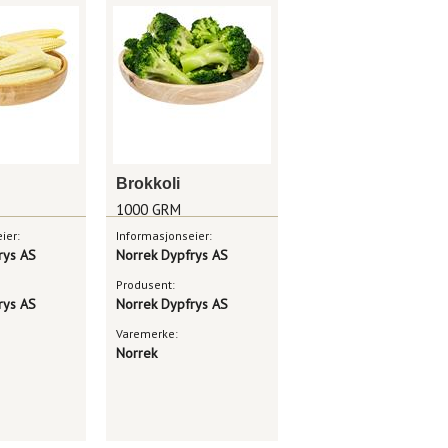
Brokkoli
1000 GRM
ier:
Informasjonseier:
rys AS
Norrek Dypfrys AS
Produsent:
rys AS
Norrek Dypfrys AS
Varemerke:
Norrek