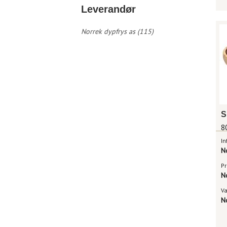
Leverandør
Norrek dypfrys as (115)
8
In
N
Pr
N
V
N