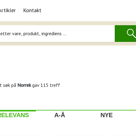
Artikler
Kontakt
t søk på
Norrek
gav 115 treff
RELEVANS
A-Å
NYE